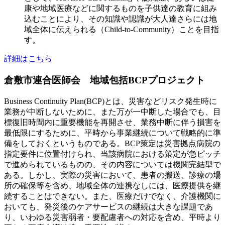
康や地域医療などに関するものを子供達の教育に組み
込むことにより、その知識や認識が大人達さらには地
域全体に伝えられる（Child-to-Community）ことを目指
す。
詳細はこちら
倉敷市連合医師会 地域包括BCPプロジェクト
Business Continuity Plan(BCP)とは、災害などリスク発生時に
業務が中断しないために、また万が一中断した場合でも、目
標復旧時間内に重要機能を再開させ、業務中断に伴う損害を
最低限にするために、平時から事業継続について戦略的に準
備をしておくというものである。BCP策定は災害拠点病院の
指定要件に位置付けられ、当該病院における策定が急ピッチ
で進められているものの、その内容については機関完結型で
ある。しかし、実際の災害において、患者の搬送、診療の場
所の確保等を含め、地域全体の連携なしには、医療提供を継
続することはできない。また、医療だけでなく、介護機関に
おいても、発災後のケアサービスの継続は大きな課題であ
り、いわゆる災害弱者・要配慮者への対応を含め、平時より