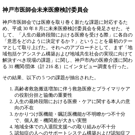
神戸市医師会未来医療検討委員会
神⼾市医師会では医療を取り巻く新たな課題に対応するた
め、平成 30 年 8 月に未来医療検討委員会を発足させた。そ
して、「人生の最終段階における医療を受ける際」に各自の
「意思をどのように決定するか？」ということを最初のテー
マとして取り上げた。それへのアプローチとして、まず「地
域包括ケアシステム構築および地域共生社会の実現に向けて
解決すべき現場の課題」に関し、神⼾市内の医療介護に関わ
る 31 機関/団体（計 216 名）にインタビュー調査を⾏った。
その結果、以下の 5 つの課題が抽出された。
高齢者救急搬送増加に伴う救急医療とプライマリケア
の役割分担と協働の重要性
人生の最終段階における医療・ケアに関する本人の意
向の不在
かかりつけ医機能・嘱託医機能が不明瞭かつ不十分
で、個人差・機関差が大きい実態
地域全体での入退院⽀援への取り組みが不十分
認知症の人へのサポートシステム構築および認知症フ