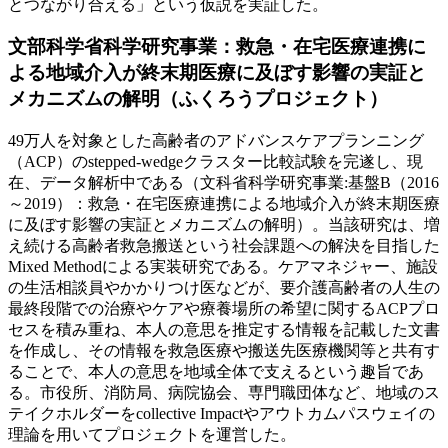
とつながり合える」という仮説を実証した。
文部科学省科学研究事業：救急・在宅医療連携に
よる地域介入が終末期医療に及ぼす影響の実証と
メカニズムの解明（ふくろうプロジェクト）
49万人を対象とした高齢者のアドバンスケアプランニング
（ACP）のstepped-wedgeクラスター比較試験を完遂し、現
在、データ解析中である（文科省科学研究事業:基盤B（2016
～2019）：救急・在宅医療連携による地域介入が終末期医療
に及ぼす影響の実証とメカニズムの解明）。当該研究は、増
え続ける高齢者救急搬送という社会課題への解決を目指した
Mixed Methodによる実装研究である。ケアマネジャー、施設
の生活相談員やかかりつけ医などが、要介護高齢者の人生の
最終段階での治療やケアや療養場所の希望に関するACPプロ
セスを積み重ね、本人の意思を推定する情報を記載した文書
を作成し、その情報を救急医療や搬送先医療機関等と共有す
ることで、本人の意思を地域全体で支えるという趣旨であ
る。市役所、消防局、病院協会、専門職団体など、地域のス
テイクホルダーをcollective Impactやアウトカムパスウェイの
理論を用いてプロジェクトを運営した。