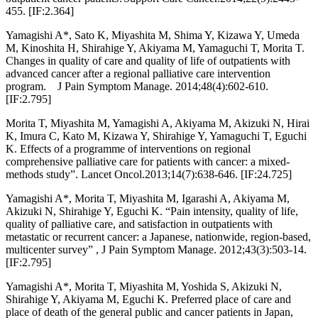
455. [IF:2.364]
Yamagishi A*, Sato K, Miyashita M, Shima Y, Kizawa Y, Umeda
M, Kinoshita H, Shirahige Y, Akiyama M, Yamaguchi T, Morita T.
Changes in quality of care and quality of life of outpatients with
advanced cancer after a regional palliative care intervention
program. J Pain Symptom Manage. 2014;48(4):602-610.
[IF:2.795]
Morita T, Miyashita M, Yamagishi A, Akiyama M, Akizuki N, Hirai
K, Imura C, Kato M, Kizawa Y, Shirahige Y, Yamaguchi T, Eguchi
K. Effects of a programme of interventions on regional
comprehensive palliative care for patients with cancer: a mixed-
methods study”. Lancet Oncol.2013;14(7):638-646. [IF:24.725]
Yamagishi A*, Morita T, Miyashita M, Igarashi A, Akiyama M,
Akizuki N, Shirahige Y, Eguchi K. “Pain intensity, quality of life,
quality of palliative care, and satisfaction in outpatients with
metastatic or recurrent cancer: a Japanese, nationwide, region-based,
multicenter survey” , J Pain Symptom Manage. 2012;43(3):503-14.
[IF:2.795]
Yamagishi A*, Morita T, Miyashita M, Yoshida S, Akizuki N,
Shirahige Y, Akiyama M, Eguchi K. Preferred place of care and
place of death of the general public and cancer patients in Japan,