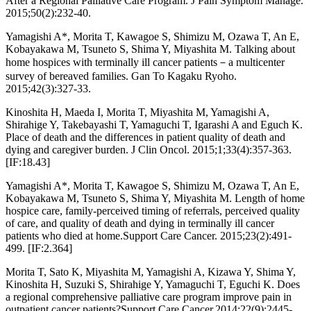
After a Regional Palliative Care Program. J Pain Symptom Manage.
2015;50(2):232-40.
Yamagishi A*, Morita T, Kawagoe S, Shimizu M, Ozawa T, An E,
Kobayakawa M, Tsuneto S, Shima Y, Miyashita M. Talking about
home hospices with terminally ill cancer patients－a multicenter
survey of bereaved families. Gan To Kagaku Ryoho.
2015;42(3):327-33.
Kinoshita H, Maeda I, Morita T, Miyashita M, Yamagishi A,
Shirahige Y, Takebayashi T, Yamaguchi T, Igarashi A and Eguch K.
Place of death and the differences in patient quality of death and
dying and caregiver burden. J Clin Oncol. 2015;1;33(4):357-363.
[IF:18.43]
Yamagishi A*, Morita T, Kawagoe S, Shimizu M, Ozawa T, An E,
Kobayakawa M, Tsuneto S, Shima Y, Miyashita M. Length of home
hospice care, family-perceived timing of referrals, perceived quality
of care, and quality of death and dying in terminally ill cancer
patients who died at home.Support Care Cancer. 2015;23(2):491-
499. [IF:2.364]
Morita T, Sato K, Miyashita M, Yamagishi A, Kizawa Y, Shima Y,
Kinoshita H, Suzuki S, Shirahige Y, Yamaguchi T, Eguchi K. Does
a regional comprehensive palliative care program improve pain in
outpatient cancer patients?Support Care Cancer.2014;22(9):2445-