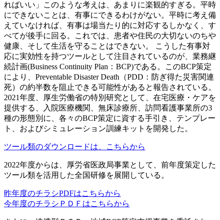
ればいい」このような考えは、あまりに楽観的すぎる。平時
にできないことは、有事にできるわけがない。平時に考え備
えていなければ、有事は場当たり的に対応するしかなく、す
べてが後手に回る。これでは、患者や住民の大切ないのちや
健康、そして生活を守ることはできない。 こうした有事対
応に実効性を持つツールとして注目されているのが、業務継
続計画(Business Continuity Plan：BCP)である。このBCP策定
により、Preventable Disaster Death（PDD：防ぎ得た災害関連
死）の約半数を阻止できる可能性があると報告されている。
2021年度、厚生労働省の特別研究として、在宅医療・ケアを
提供する、入院医療機関、無床診療所、訪問看護事業所の3
種の形態別に、各々のBCP策定に資する手引き、テンプレー
ト、およびシミュレーション訓練キットを開発した。
ツール類のダウンロードは、こちらから
2022年度からは、厚労省医政局事業として、前年度策定した
ツール類を活用した全国研修を展開している。
昨年度のチラシPDFはこちらから
今年度のチラシＰＤＦはこちらから