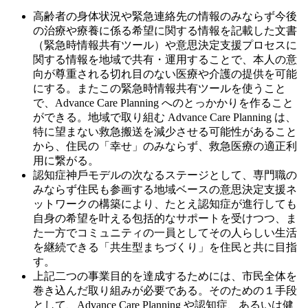
高齢者の身体状況や緊急連絡先の情報のみならず今後
の治療や療養に係る希望に関する情報を記載した文書
（緊急時情報共有ツール）や意思決定⽀援プロセスに
関する情報を地域で共有・運用することで、本人の意
向が尊重される切れ目のない医療や介護の提供を可能
にする。またこの緊急時情報共有ツールを使うこと
で、Advance Care Planning へのとっかかりを作ること
ができる。地域で取り組む Advance Care Planning は、
特に望まない救急搬送を減少させる可能性があること
から、住⺠の「幸せ」のみならず、救急医療の適正利
用に繋がる。
認知症神⼾モデルの次なるステージとして、専⾨職の
みならず住⺠も参画する地域ベースの意思決定⽀援ネ
ットワークの構築により、たとえ認知症が進⾏しても
自身の希望を叶える包括的なサポートを受けつつ、ま
た一方でコミュニティの一員としてその人らしい生活
を継続できる「共生型まちづくり」を住⺠と共に目指
す。
上記⼆つの事業目的を達成するためには、市⺠全体を
巻き込んだ取り組みが必要である。そのための１手段
として、Advance Care Planning や認知症、あるいは健