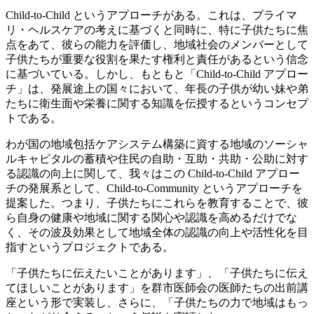
Child-to-Child というアプローチがある。これは、プライマ
リ・ヘルスケアの考えに基づくと同時に、特に子供たちに焦
点をあて、彼らの能力を評価し、地域社会のメンバーとして
子供たちが重要な役割を果たす権利と責任があるという信念
に基づいている。しかし、もともと「Child-to-Child アプロー
チ」は、発展途上の国々において、年長の子供が幼い妹や弟
たちに衛生面や栄養に関する知識を伝授するというコンセプ
トである。
わが国の地域包括ケアシステム構築に資する地域のソーシャ
ルキャピタルの蓄積や住民の自助・互助・共助・公助に対す
る認識の向上に関して、我々はこの Child-to-Child アプロー
チの発展系として、Child-to-Community というアプローチを
提案した。つまり、子供たちにこれらを教育することで、彼
ら自身の健康や地域に関する関心や認識を高めるだけでな
く、その波及効果として地域全体の認識の向上や活性化を目
指すというプロジェクトである。
「子供たちに伝えたいことがあります」、「子供たちに伝え
てほしいことがあります」を群市医師会の医師たちの出前講
座という形で実装し、さらに、「子供たちの力で地域はもっ