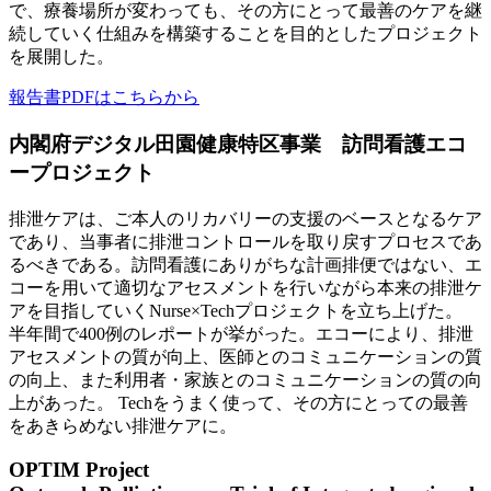
で、療養場所が変わっても、その方にとって最善のケアを継
続していく仕組みを構築することを目的としたプロジェクト
を展開した。
報告書PDFはこちらから
内閣府デジタル田園健康特区事業 訪問看護エコ
ープロジェクト
排泄ケアは、ご本人のリカバリーの支援のベースとなるケア
であり、当事者に排泄コントロールを取り戻すプロセスであ
るべきである。訪問看護にありがちな計画排便ではない、エ
コーを用いて適切なアセスメントを行いながら本来の排泄ケ
アを目指していくNurse×Techプロジェクトを立ち上げた。
半年間で400例のレポートが挙がった。エコーにより、排泄
アセスメントの質が向上、医師とのコミュニケーションの質
の向上、また利用者・家族とのコミュニケーションの質の向
上があった。 Techをうまく使って、その方にとっての最善
をあきらめない排泄ケアに。
OPTIM Project