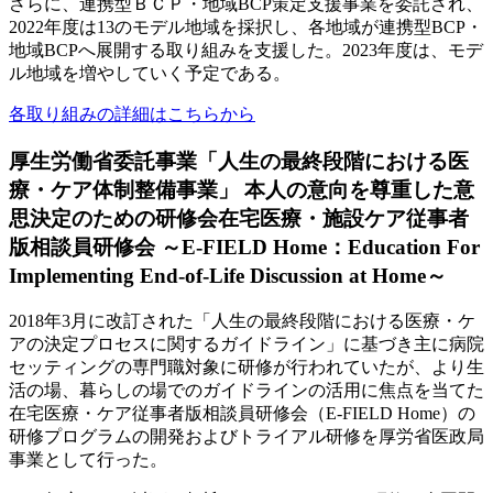
さらに、連携型ＢＣＰ・地域BCP策定支援事業を委託され、
2022年度は13のモデル地域を採択し、各地域が連携型BCP・
地域BCPへ展開する取り組みを支援した。2023年度は、モデ
ル地域を増やしていく予定である。
各取り組みの詳細はこちらから
厚生労働省委託事業「人生の最終段階における医
療・ケア体制整備事業」 本人の意向を尊重した意
思決定のための研修会在宅医療・施設ケア従事者
版相談員研修会 ～E-FIELD Home：Education For
Implementing End-of-Life Discussion at Home～
2018年3月に改訂された「人生の最終段階における医療・ケ
アの決定プロセスに関するガイドライン」に基づき主に病院
セッティングの専門職対象に研修が行われていたが、より生
活の場、暮らしの場でのガイドラインの活用に焦点を当てた
在宅医療・ケア従事者版相談員研修会（E-FIELD Home）の
研修プログラムの開発およびトライアル研修を厚労省医政局
事業として行った。