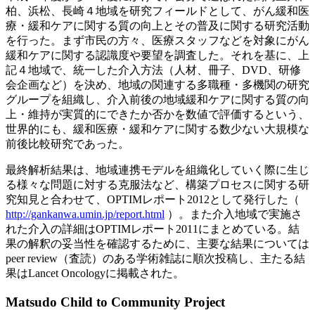
柏、浜松、長崎４地域を研究フィールドとして、がん緩和医
療・緩和ケアに関する質の向上とその普及に関する研究活動
を行った。まず市民の方々、医療スタッフなどを対象にがん
緩和ケアに関する認識度や要望を調査した。それを基に、上
記４地域で、統一した介入方法（人材、冊子、DVD、研修
会企画など）を決め、地域の関連する多職種・多機関の研究
グループを組織し、介入前後の地域緩和ケアに関する質の向
上・維持が実質的にできたか否かを数値で評価するという、
世界的にも、緩和医療・緩和ケアに関する数少ない大規模な
前後比較研究であった。
最終解析結果は、地域連携モデルを組織化していく際に生じ
る様々な問題に対する克服法など、構築プロセスに関する研
究知見と合わせて、OPTIMレポート2012として発行した（
http://gankanwa.umin.jp/report.html
）。また介入地域で実施さ
れた介入の詳細はOPTIMレポート2011にまとめている。結
果の解釈の妥当性を確認するために、主要な結果については
peer review（査読）のある学術雑誌に順次投稿し、主たる結
果はLancet Oncologyに掲載された。
Matsudo Child to Community Project