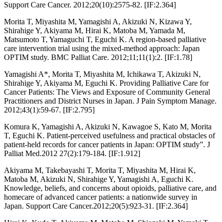
Support Care Cancer. 2012;20(10):2575-82. [IF:2.364]
Morita T, Miyashita M, Yamagishi A, Akizuki N, Kizawa Y,
Shirahige Y, Akiyama M, Hirai K, Matoba M, Yamada M,
Matsumoto T, Yamaguchi T, Eguchi K. A region-based palliative
care intervention trial using the mixed-method approach: Japan
OPTIM study. BMC Palliat Care. 2012;11;11(1):2. [IF:1.78]
Yamagishi A*, Morita T, Miyashita M, Ichikawa T, Akizuki N,
Shirahige Y, Akiyama M, Eguchi K. Providing Palliative Care for
Cancer Patients: The Views and Exposure of Community General
Practitioners and District Nurses in Japan. J Pain Symptom Manage.
2012;43(1):59-67. [IF:2.795]
Komura K, Yamagishi A, Akizuki N, Kawagoe S, Kato M, Morita
T, Eguchi K. Patient-perceived usefulness and practical obstacles of
patient-held records for cancer patients in Japan: OPTIM study”. J
Palliat Med.2012 27(2):179-184. [IF:1.912]
Akiyama M, Takebayashi T, Morita T, Miyashita M, Hirai K,
Matoba M, Akizuki N, Shirahige Y, Yamagishi A, Eguchi K.
Knowledge, beliefs, and concerns about opioids, palliative care, and
homecare of advanced cancer patients: a nationwide survey in
Japan. Support Care Cancer.2012;20(5):923-31. [IF:2.364]