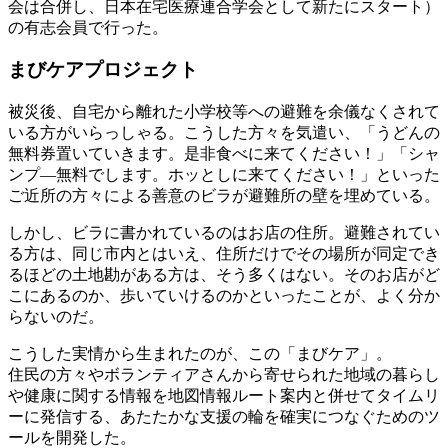
会は合併し、日本在宅医療連合学会として新たにスタート）
の有志会員で行った。
まびケアプロジェクト
被災後、自宅から離れた小学校等への避難を余儀なくされて
いる方がいらっしゃる。こうした方々を気遣い、「うどんの
無料券置いていきます。是非食べに来てください！」「シャ
ンプ―無料でします。ホッとしに来てください！」といった
ご近所の方々による善意のビラが避難所の壁を埋めている。
しかし、ビラに書かれているのはお店の住所。避難されてい
る方は、同じ市内とはいえ、住所だけでその場所が同定でき
るほどの土地勘がある方は、そう多くはない。そのお店がど
こにあるのか、歩いていけるのかといったことが、よく分か
らないのだ。
こうした実情から生まれたのが、この「まびケア」。
住民の方々やボランティアさんから寄せられた地域の暮らし
や健康に関する情報を地図情報ルート案内と併せてタイムリ
ーに発信する、あたたかな支援の輪を確実につなぐためのツ
ールを開発した。