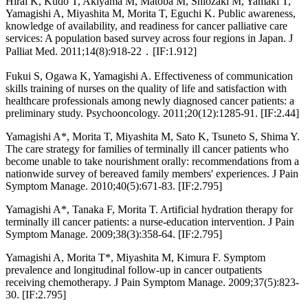
Hirai K, Kudo T, Akiyama M, Matoba M, Shiozaki M, Yamaki T,
Yamagishi A, Miyashita M, Morita T, Eguchi K. Public awareness,
knowledge of availability, and readiness for cancer palliative care
services: A population based survey across four regions in Japan. J
Palliat Med. 2011;14(8):918-22．[IF:1.912]
Fukui S, Ogawa K, Yamagishi A. Effectiveness of communication
skills training of nurses on the quality of life and satisfaction with
healthcare professionals among newly diagnosed cancer patients: a
preliminary study. Psychooncology. 2011;20(12):1285-91. [IF:2.44]
Yamagishi A*, Morita T, Miyashita M, Sato K, Tsuneto S, Shima Y.
The care strategy for families of terminally ill cancer patients who
become unable to take nourishment orally: recommendations from a
nationwide survey of bereaved family members' experiences. J Pain
Symptom Manage. 2010;40(5):671-83. [IF:2.795]
Yamagishi A*, Tanaka F, Morita T. Artificial hydration therapy for
terminally ill cancer patients: a nurse-education intervention. J Pain
Symptom Manage. 2009;38(3):358-64. [IF:2.795]
Yamagishi A, Morita T*, Miyashita M, Kimura F. Symptom
prevalence and longitudinal follow-up in cancer outpatients
receiving chemotherapy. J Pain Symptom Manage. 2009;37(5):823-
30. [IF:2.795]