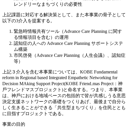
レンドリーなまちづくりの必要性
上記課題に対応する解決策として、また本事業の骨子として
以下の3介入を提案する。
緊急時情報共有ツール（Advance Care Planning に関す
る情報項目を含む）の運用
認知症の人への Advance Care Planning サポートシステ
ム構築
市⺠啓発（Advance Care Planning（人生会議）、認知症
等）
上記３介入を含む本事業については、KOBE Fundamental
reform in Regional based Integrated Empathetic Networking for
Decision MAking Support Project(KOBE Friend₋mas Project：神
⼾フレンドマスプロジェクト)と命名する。つまり、本事業
は、神⼾における地域ベースの包括的で皆が共感しうる意思
決定⽀援ネットワークの基礎をつくりあげ、最後まで自分ら
しく生きることができる「共生型まちづくり」を住⺠ととも
に目指すプロジェクトである。
事業の目的