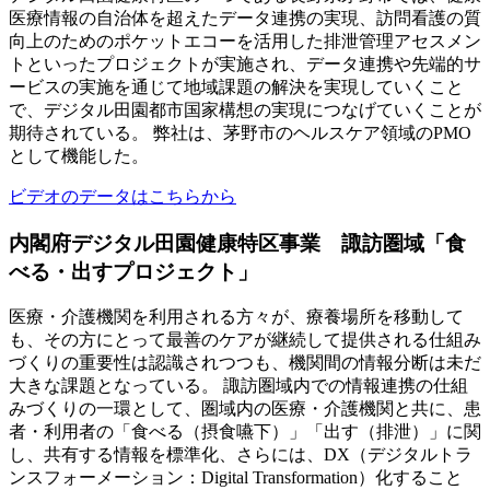
医療情報の自治体を超えたデータ連携の実現、訪問看護の質
向上のためのポケットエコーを活用した排泄管理アセスメン
トといったプロジェクトが実施され、データ連携や先端的サ
ービスの実施を通じて地域課題の解決を実現していくこと
で、デジタル田園都市国家構想の実現につなげていくことが
期待されている。 弊社は、茅野市のヘルスケア領域のPMO
として機能した。
ビデオのデータはこちらから
内閣府デジタル田園健康特区事業 諏訪圏域「食
べる・出すプロジェクト」
医療・介護機関を利用される方々が、療養場所を移動して
も、その方にとって最善のケアが継続して提供される仕組み
づくりの重要性は認識されつつも、機関間の情報分断は未だ
大きな課題となっている。 諏訪圏域内での情報連携の仕組
みづくりの一環として、圏域内の医療・介護機関と共に、患
者・利用者の「食べる（摂食嚥下）」「出す（排泄）」に関
し、共有する情報を標準化、さらには、DX（デジタルトラ
ンスフォーメーション：Digital Transformation）化すること