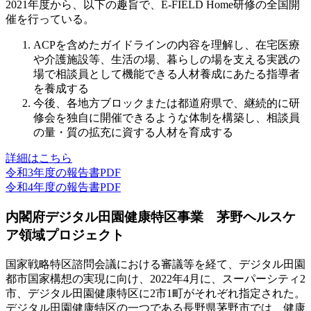
2021年度から、以下の趣旨で、E-FIELD Home研修の全国開
催を行っている。
ACPを含めたガイドラインの内容を理解し、在宅医療
や介護施設等、生活の場、暮らしの場を支える実践の
場で相談員として機能できる人材養成にあたる指導者
を養成する
今後、各地方ブロックまたは都道府県で、継続的に研
修会を独自に開催できるような体制を構築し、相談員
の量・質の拡充に資する人材を育成する
詳細はこちら
令和3年度の報告書PDF
令和4年度の報告書PDF
内閣府デジタル田園健康特区事業 茅野ヘルスケ
ア領域プロジェクト
国家戦略特区諮問会議における審議等を経て、デジタル田園
都市国家構想の実現に向け、2022年4月に、スーパーシティ2
市、デジタル田園健康特区に2市1町がそれぞれ指定された。
デジタル田園健康特区の一つである長野県茅野市では、健康