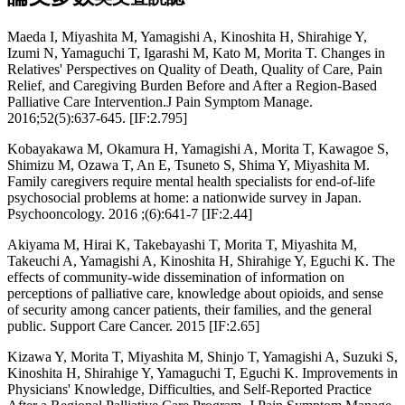
Maeda I, Miyashita M, Yamagishi A, Kinoshita H, Shirahige Y,
Izumi N, Yamaguchi T, Igarashi M, Kato M, Morita T. Changes in
Relatives' Perspectives on Quality of Death, Quality of Care, Pain
Relief, and Caregiving Burden Before and After a Region-Based
Palliative Care Intervention.J Pain Symptom Manage.
2016;52(5):637-645. [IF:2.795]
Kobayakawa M, Okamura H, Yamagishi A, Morita T, Kawagoe S,
Shimizu M, Ozawa T, An E, Tsuneto S, Shima Y, Miyashita M.
Family caregivers require mental health specialists for end-of-life
psychosocial problems at home: a nationwide survey in Japan.
Psychooncology. 2016 ;(6):641-7 [IF:2.44]
Akiyama M, Hirai K, Takebayashi T, Morita T, Miyashita M,
Takeuchi A, Yamagishi A, Kinoshita H, Shirahige Y, Eguchi K. The
effects of community-wide dissemination of information on
perceptions of palliative care, knowledge about opioids, and sense
of security among cancer patients, their families, and the general
public. Support Care Cancer. 2015 [IF:2.65]
Kizawa Y, Morita T, Miyashita M, Shinjo T, Yamagishi A, Suzuki S,
Kinoshita H, Shirahige Y, Yamaguchi T, Eguchi K. Improvements in
Physicians' Knowledge, Difficulties, and Self-Reported Practice